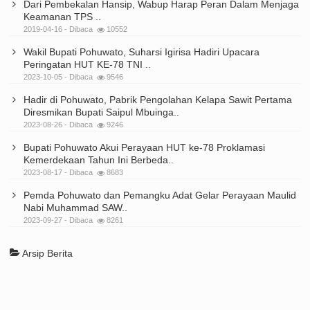
Dari Pembekalan Hansip, Wabup Harap Peran Dalam Menjaga
Keamanan TPS ..
2019-04-16 - Dibaca
10552
Wakil Bupati Pohuwato, Suharsi Igirisa Hadiri Upacara
Peringatan HUT KE-78 TNI ..
2023-10-05 - Dibaca
9546
Hadir di Pohuwato, Pabrik Pengolahan Kelapa Sawit Pertama
Diresmikan Bupati Saipul Mbuinga..
2023-08-26 - Dibaca
9246
Bupati Pohuwato Akui Perayaan HUT ke-78 Proklamasi
Kemerdekaan Tahun Ini Berbeda..
2023-08-17 - Dibaca
8683
Pemda Pohuwato dan Pemangku Adat Gelar Perayaan Maulid
Nabi Muhammad SAW..
2023-09-27 - Dibaca
8261
Arsip Berita