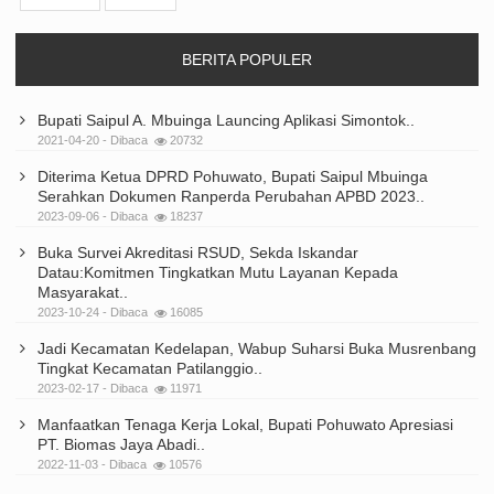
BERITA POPULER
Bupati Saipul A. Mbuinga Launcing Aplikasi Simontok..
2021-04-20 - Dibaca
20732
Diterima Ketua DPRD Pohuwato, Bupati Saipul Mbuinga
Serahkan Dokumen Ranperda Perubahan APBD 2023..
2023-09-06 - Dibaca
18237
Buka Survei Akreditasi RSUD, Sekda Iskandar
Datau:Komitmen Tingkatkan Mutu Layanan Kepada
Masyarakat..
2023-10-24 - Dibaca
16085
Jadi Kecamatan Kedelapan, Wabup Suharsi Buka Musrenbang
Tingkat Kecamatan Patilanggio..
2023-02-17 - Dibaca
11971
Manfaatkan Tenaga Kerja Lokal, Bupati Pohuwato Apresiasi
PT. Biomas Jaya Abadi..
2022-11-03 - Dibaca
10576