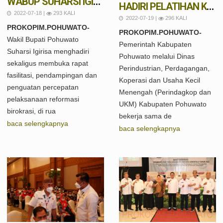
WABUP SUHARSI IGIRISA HARAP PERCEPATAN REFORMASI BIROKRASI DI POHUWATO BISA DIPENUHI
HADIRI PELATIHAN KEWIRAUSAHAAN USAHAAN MANDIRI, WABUP POHUWATO MINTA PRODUK LOKAL JADI PERHATIAN
2022-07-18 |
293 KALI
2022-07-19 |
296 KALI
PROKOPIM.POHUWATO-
PROKOPIM.POHUWATO-
Wakil Bupati Pohuwato
Pemerintah Kabupaten
Suharsi Igirisa menghadiri
Pohuwato melalui Dinas
sekaligus membuka rapat
Perindustrian, Perdagangan,
fasilitasi, pendampingan dan
Koperasi dan Usaha Kecil
penguatan percepatan
Menengah (Perindagkop dan
pelaksanaan reformasi
UKM) Kabupaten Pohuwato
birokrasi, di rua
bekerja sama de
baca selengkapnya
baca selengkapnya