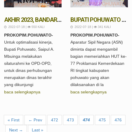
AKHIR 2023, BANDARA POHUWATO BEROPERASI
BUPATI POHUWATO MINTA ASN AMBIL BAGIAN PADA HUT PROKLAMASI KEMERDEKAAN RI DI POPAYATO
2022-07-18 |
550 KALI
2022-07-18 |
341 KALI
PROKOPIM.POHUWATO-
PROKOPIM.POHUWATO-
Untuk optimalisasi kinerja,
Aparatur Sipil Negara (ASN)
Bupati Pohuwato, Saipul A.
diminta dapat mengambil
Mbuinga melakukan
bagian memeriahkan HUT ke-
silaturahmi ke OPD-OPD,
77 Proklamasi Kemerdekaan
untuk dinas perhubungan
RI tingkat kabupaten
merupakan dinas terakhir
pohuwato yang akan
yang dikunjungi
dilaksanakan di la
baca selengkapnya
baca selengkapnya
« First
← Prev
472
473
474
475
476
Next →
Last »