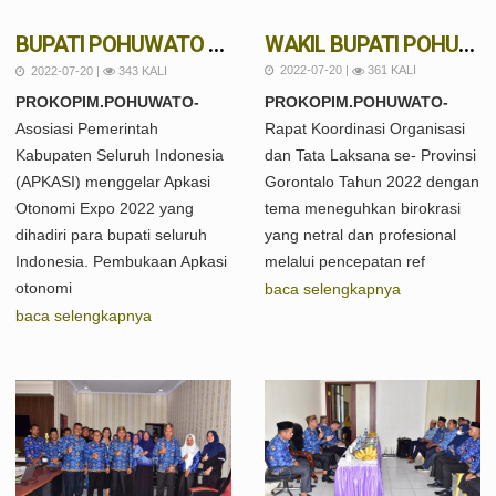
WAKIL BUPATI POHUWATO HADIRI RAKOR ORGANISASI TATA LAKSANA SE-PROVINSI GORONTALO
BUPATI POHUWATO HADIRI PEMBUKAAN APKASI OTONOMI EXPO 2022
2022-07-20 |
361 KALI
2022-07-20 |
343 KALI
PROKOPIM.POHUWATO-
PROKOPIM.POHUWATO-
Rapat Koordinasi Organisasi
Asosiasi Pemerintah
dan Tata Laksana se- Provinsi
Kabupaten Seluruh Indonesia
Gorontalo Tahun 2022 dengan
(APKASI) menggelar Apkasi
tema meneguhkan birokrasi
Otonomi Expo 2022 yang
yang netral dan profesional
dihadiri para bupati seluruh
melalui pencepatan ref
Indonesia. Pembukaan Apkasi
otonomi
baca selengkapnya
baca selengkapnya