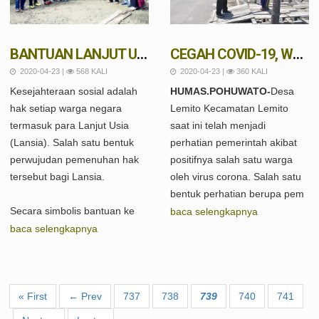
BANTUAN LANJUT USIA MULAI DI SERAHKAN
CEGAH COVID-19, WABUP AMIN HARAS BAGIKAN 500 MASKER DAN 100 KAOS TANGAN DI LEMITO
2020-04-23 |
568 KALI
2020-04-23 |
360 KALI
Kesejahteraan sosial adalah
HUMAS.POHUWATO-
Desa
hak setiap warga negara
Lemito Kecamatan Lemito
termasuk para Lanjut Usia
saat ini telah menjadi
(Lansia). Salah satu bentuk
perhatian pemerintah akibat
perwujudan pemenuhan hak
positifnya salah satu warga
tersebut bagi Lansia.
oleh virus corona. Salah satu
bentuk perhatian berupa pem
Secara simbolis bantuan ke
baca selengkapnya
baca selengkapnya
« First
← Prev
737
738
739
740
741