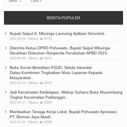
Next →
Last »
BERITA POPULER
Bupati Saipul A. Mbuinga Launcing Aplikasi Simontok..
2021-04-20 - Dibaca
20721
Diterima Ketua DPRD Pohuwato, Bupati Saipul Mbuinga
Serahkan Dokumen Ranperda Perubahan APBD 2023..
2023-09-06 - Dibaca
18231
Buka Survei Akreditasi RSUD, Sekda Iskandar
Datau:Komitmen Tingkatkan Mutu Layanan Kepada
Masyarakat..
2023-10-24 - Dibaca
16076
Jadi Kecamatan Kedelapan, Wabup Suharsi Buka Musrenbang
Tingkat Kecamatan Patilanggio..
2023-02-17 - Dibaca
11963
Manfaatkan Tenaga Kerja Lokal, Bupati Pohuwato Apresiasi
PT. Biomas Jaya Abadi..
2022-11-03 - Dibaca
10569