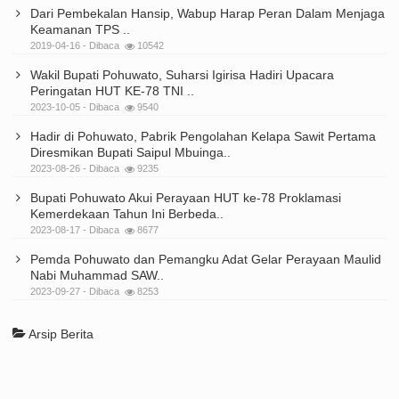
Dari Pembekalan Hansip, Wabup Harap Peran Dalam Menjaga
Keamanan TPS ..
2019-04-16 - Dibaca
10542
Wakil Bupati Pohuwato, Suharsi Igirisa Hadiri Upacara
Peringatan HUT KE-78 TNI ..
2023-10-05 - Dibaca
9540
Hadir di Pohuwato, Pabrik Pengolahan Kelapa Sawit Pertama
Diresmikan Bupati Saipul Mbuinga..
2023-08-26 - Dibaca
9235
Bupati Pohuwato Akui Perayaan HUT ke-78 Proklamasi
Kemerdekaan Tahun Ini Berbeda..
2023-08-17 - Dibaca
8677
Pemda Pohuwato dan Pemangku Adat Gelar Perayaan Maulid
Nabi Muhammad SAW..
2023-09-27 - Dibaca
8253
Arsip Berita