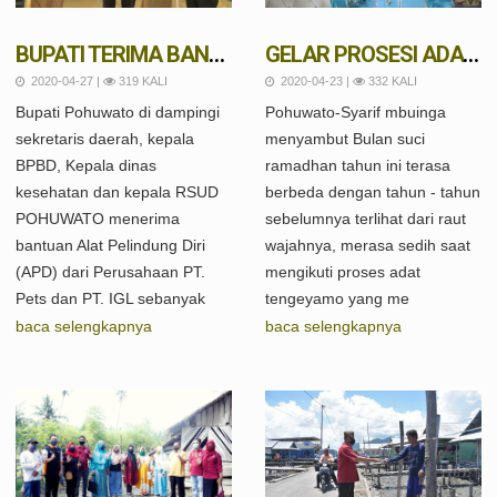
BUPATI TERIMA BANTUAN ALAT PELINDUNG DIRI (APD) DARI PT PETS DAN IGL SEJUMLAH 1000 UNIT.
GELAR PROSESI ADAT TENGGEYAMO DI RUMAH DINAS BUPATI DALAM MENYAMBUT BULAN SUCI RAMADHAN 1441 H
2020-04-27 |
319 KALI
2020-04-23 |
332 KALI
Bupati Pohuwato di dampingi
Pohuwato-Syarif mbuinga
sekretaris daerah, kepala
menyambut Bulan suci
BPBD, Kepala dinas
ramadhan tahun ini terasa
kesehatan dan kepala RSUD
berbeda dengan tahun - tahun
POHUWATO menerima
sebelumnya terlihat dari raut
bantuan Alat Pelindung Diri
wajahnya, merasa sedih saat
(APD) dari Perusahaan PT.
mengikuti proses adat
Pets dan PT. IGL sebanyak
tengeyamo yang me
baca selengkapnya
baca selengkapnya