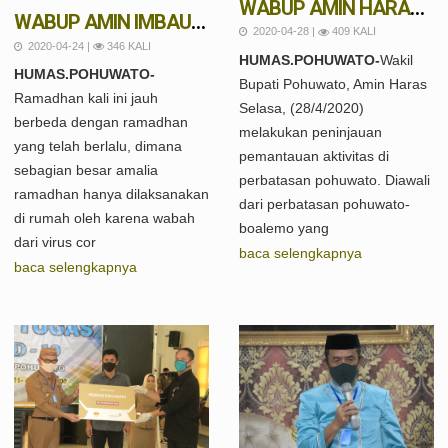
WABUP AMIN HARAS TINJAU SISTIM PENDATAAN DAN PELAPORAN DI PERBATASAN
WABUP AMIN IMBAU UMAT MUSLIM SHALAT TARAWIH DI RUMAH
2020-04-28 |
409 KALI
2020-04-24 |
346 KALI
HUMAS.POHUWATO-
Wakil
HUMAS.POHUWATO-
Bupati Pohuwato, Amin Haras
Ramadhan kali ini jauh
Selasa, (28/4/2020)
berbeda dengan ramadhan
melakukan peninjauan
yang telah berlalu, dimana
pemantauan aktivitas di
sebagian besar amalia
perbatasan pohuwato. Diawali
ramadhan hanya dilaksanakan
dari perbatasan pohuwato-
di rumah oleh karena wabah
boalemo yang
dari virus cor
baca selengkapnya
baca selengkapnya