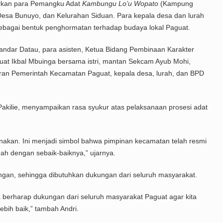
irkan para Pemangku Adat
Kambungu Lo’u Wopato
(Kampung
, Desa Bunuyo, dan Kelurahan Siduan. Para kepala desa dan lurah
ebagai bentuk penghormatan terhadap budaya lokal Paguat.
skandar Datau, para asisten, Ketua Bidang Pembinaan Karakter
uat Ikbal Mbuinga bersama istri, mantan Sekcam Ayub Mohi,
ran Pemerintah Kecamatan Paguat, kepala desa, lurah, dan BPD
kilie, menyampaikan rasa syukur atas pelaksanaan prosesi adat
anakan. Ini menjadi simbol bahwa pimpinan kecamatan telah resmi
h dengan sebaik-baiknya,” ujarnya.
ngan, sehingga dibutuhkan dukungan dari seluruh masyarakat.
a berharap dukungan dari seluruh masyarakat Paguat agar kita
ih baik,” tambah Andri.