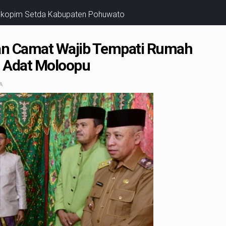
rokopim Setda Kabupaten Pohuwato
n Camat Wajib Tempati Rumah
i Adat Moloopu
A