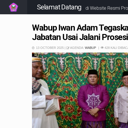
Selamat Datang
di Website Resmi P
Wabup Iwan Adam Tegaska
Jabatan Usai Jalani Proses
13 OCTOBER 2025 |
AGENDA:
WABUP
428 KALI DIBAC