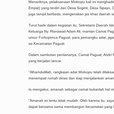
Menariknya, pelaksanaan
Moloopu
kali ini menghad
Empat) yang terdiri dari Desa Soginti, Desa Sipayo
juga tampil berbeda, mengenakan jas khas daerah s
Turut hadir dalam kegiatan itu, Sekretaris Daerah I
Keluarga Ny. Risnawati Adam Ali, mantan Camat Pag
unsur Forkopimca Paguat, para pemangku adat, jaja
se-Kecamatan Paguat.
Dalam sambutan perdananya, Camat Paguat, Andri Pa
yang berjalan lancar.
“Alhamdulillah, rangkaian adat
Moloopu
telah dilaks
menempati rumah dinas dan siap menjalankan amana
Ia mengakui, amanah sebagai camat bukanlah hal ri
“Amanah ini tentu tidak mudah. Oleh karena itu, say
dapat bersama-sama membangun kecamatan yang leb