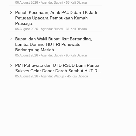
06 August 2026 - Agenda:
Bupati
- 53 Kali Dibaca
Penuh Keceriaan, Anak PAUD dan TK Jadi
Petugas Upacara Pembukaan Kemah
Prasiaga..
05 August 2026 - Agenda:
Bupati
- 31 Kali Dibaca
Bupati dan Wakil Bupati Ikut Bertanding,
Lomba Domino HUT RI Pohuwato
Berlangsung Meriah..
05 August 2026 - Agenda:
Bupati
- 95 Kali Dibaca
PMI Pohuwato dan UTD RSUD Bumi Panua
Sukses Gelar Donor Darah Sambut HUT RI..
05 August 2026 - Agenda:
Wabup
- 45 Kali Dibaca