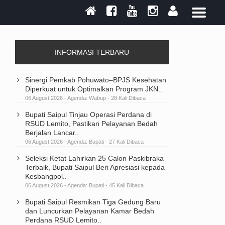
INFORMASI TERBARU
Sinergi Pemkab Pohuwato–BPJS Kesehatan
Diperkuat untuk Optimalkan Program JKN..
06 August 2026 - Agenda:
Wabup
- 28 Kali Dibaca
Bupati Saipul Tinjau Operasi Perdana di
RSUD Lemito, Pastikan Pelayanan Bedah
Berjalan Lancar..
06 August 2026 - Agenda:
Bupati
- 27 Kali Dibaca
Seleksi Ketat Lahirkan 25 Calon Paskibraka
Terbaik, Bupati Saipul Beri Apresiasi kepada
Kesbangpol..
06 August 2026 - Agenda:
Bupati
- 45 Kali Dibaca
Bupati Saipul Resmikan Tiga Gedung Baru
dan Luncurkan Pelayanan Kamar Bedah
Perdana RSUD Lemito..