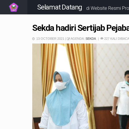
Selamat Datang
di Website Resmi P
Sekda hadiri Sertijab Pejab
13 OCTOBER 2021 |
AGENDA:
SEKDA
227 KALI DIBAC