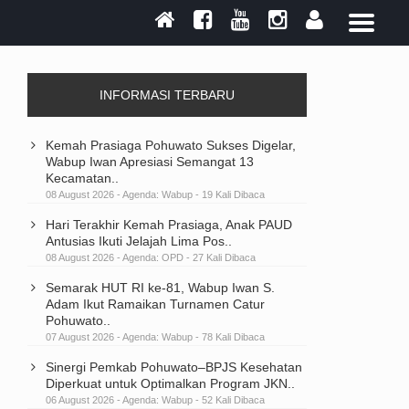
INFORMASI TERBARU
Kemah Prasiaga Pohuwato Sukses Digelar,
Wabup Iwan Apresiasi Semangat 13
Kecamatan..
08 August 2026 - Agenda:
Wabup
- 19 Kali Dibaca
Hari Terakhir Kemah Prasiaga, Anak PAUD
Antusias Ikuti Jelajah Lima Pos..
08 August 2026 - Agenda:
OPD
- 27 Kali Dibaca
Semarak HUT RI ke-81, Wabup Iwan S.
Adam Ikut Ramaikan Turnamen Catur
Pohuwato..
07 August 2026 - Agenda:
Wabup
- 78 Kali Dibaca
Sinergi Pemkab Pohuwato–BPJS Kesehatan
Diperkuat untuk Optimalkan Program JKN..
06 August 2026 - Agenda:
Wabup
- 52 Kali Dibaca