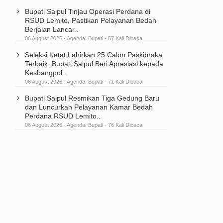
Bupati Saipul Tinjau Operasi Perdana di
RSUD Lemito, Pastikan Pelayanan Bedah
Berjalan Lancar..
06 August 2026 - Agenda:
Bupati
- 57 Kali Dibaca
Seleksi Ketat Lahirkan 25 Calon Paskibraka
Terbaik, Bupati Saipul Beri Apresiasi kepada
Kesbangpol..
06 August 2026 - Agenda:
Bupati
- 71 Kali Dibaca
Bupati Saipul Resmikan Tiga Gedung Baru
dan Luncurkan Pelayanan Kamar Bedah
Perdana RSUD Lemito..
06 August 2026 - Agenda:
Bupati
- 76 Kali Dibaca