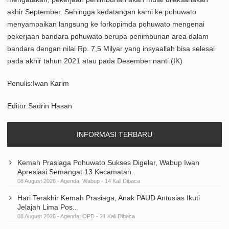
akhir September. Sehingga kedatangan kami ke pohuwato
menyampaikan langsung ke forkopimda pohuwato mengenai
pekerjaan bandara pohuwato berupa penimbunan area dalam
bandara dengan nilai Rp. 7,5 Milyar yang insyaallah bisa selesai
pada akhir tahun 2021 atau pada Desember nanti.(IK)
Penulis:Iwan Karim
Editor:Sadrin Hasan
INFORMASI TERBARU
Kemah Prasiaga Pohuwato Sukses Digelar, Wabup Iwan
Apresiasi Semangat 13 Kecamatan..
08 August 2026 - Agenda:
Wabup
- 14 Kali Dibaca
Hari Terakhir Kemah Prasiaga, Anak PAUD Antusias Ikuti
Jelajah Lima Pos..
08 August 2026 - Agenda:
OPD
- 21 Kali Dibaca