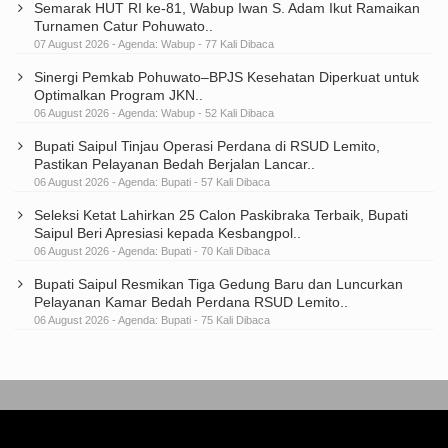
Semarak HUT RI ke-81, Wabup Iwan S. Adam Ikut Ramaikan
Turnamen Catur Pohuwato..
07 August 2026 - Agenda:
Wabup
- 77 Kali Dibaca
Sinergi Pemkab Pohuwato–BPJS Kesehatan Diperkuat untuk
Optimalkan Program JKN..
06 August 2026 - Agenda:
Wabup
- 52 Kali Dibaca
Bupati Saipul Tinjau Operasi Perdana di RSUD Lemito,
Pastikan Pelayanan Bedah Berjalan Lancar..
06 August 2026 - Agenda:
Bupati
- 57 Kali Dibaca
Seleksi Ketat Lahirkan 25 Calon Paskibraka Terbaik, Bupati
Saipul Beri Apresiasi kepada Kesbangpol..
06 August 2026 - Agenda:
Bupati
- 70 Kali Dibaca
Bupati Saipul Resmikan Tiga Gedung Baru dan Luncurkan
Pelayanan Kamar Bedah Perdana RSUD Lemito..
06 August 2026 - Agenda:
Bupati
- 75 Kali Dibaca